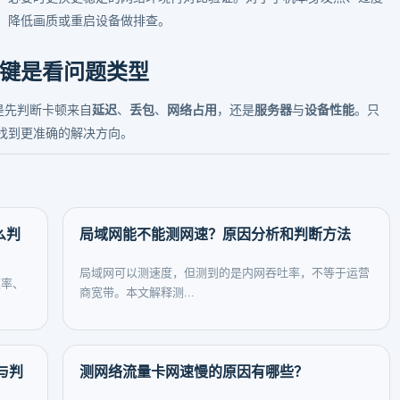
、降低画质或重启设备做排查。
键是看问题类型
是先判断卡顿来自
延迟
、
丢包
、
网络占用
，还是
服务器
与
设备性能
。只
找到更准确的解决方向。
么判
局域网能不能测网速？原因分析和判断方法
局域网可以测速度，但测到的是内网吞吐率，不等于运营
速率、
商宽带。本文解释测...
与判
测网络流量卡网速慢的原因有哪些？