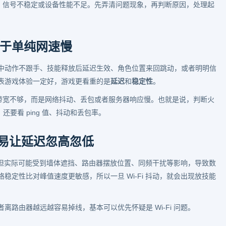
包、信号不稳定或设备性能不足。先弄清问题现象，再判断原因，处理起
于单纯网速慢
中动作不跟手、技能释放后延迟生效、角色位置来回跳动，或者明明信
表游戏体验一定好，游戏更看重的是
延迟
和
稳定性
。
是带宽不够，而是网络抖动、丢包或者服务器响应慢。也就是说，判断火
还要看 ping 值、抖动和丢包率。
容易让延迟忽高忽低
强，但实际可能受到墙体遮挡、路由器摆放位置、同频干扰等影响，导致数
定性比对峰值速度更敏感，所以一旦 Wi-Fi 抖动，就会出现放技能
路由器越远越容易掉线，基本可以优先怀疑是 Wi-Fi 问题。