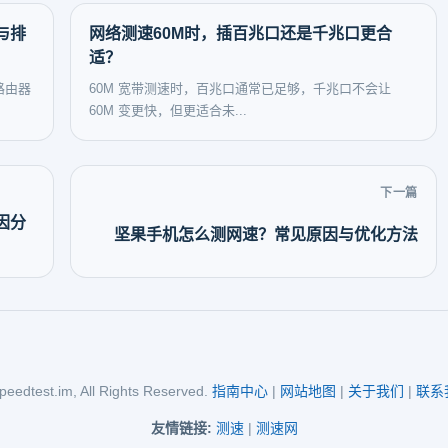
与排
网络测速60M时，插百兆口还是千兆口更合
适？
路由器
60M 宽带测速时，百兆口通常已足够，千兆口不会让
60M 变更快，但更适合未...
下一篇
因分
坚果手机怎么测网速？常见原因与优化方法
eedtest.im, All Rights Reserved.
指南中心
|
网站地图
|
关于我们
|
联系
友情链接:
测速
|
测速网