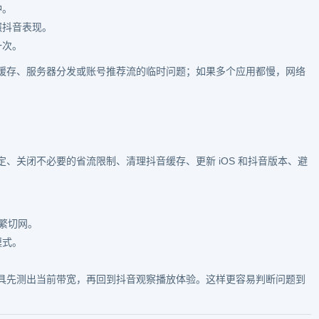
冲。
照抖音表现。
一次。
缓存、服务器分发或账号推荐流的临时问题；如果多个应用都慢，网络
、关闭不必要的省流限制、清理抖音缓存、更新 iOS 和抖音版本、避
频繁切网。
模式。
具先测出当前带宽，再回到抖音观察播放体验。这样更容易判断问题到