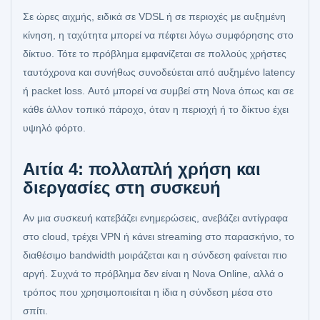
Σε ώρες αιχμής, ειδικά σε VDSL ή σε περιοχές με αυξημένη
κίνηση, η ταχύτητα μπορεί να πέφτει λόγω συμφόρησης στο
δίκτυο. Τότε το πρόβλημα εμφανίζεται σε πολλούς χρήστες
ταυτόχρονα και συνήθως συνοδεύεται από αυξημένο latency
ή packet loss. Αυτό μπορεί να συμβεί στη Nova όπως και σε
κάθε άλλον τοπικό πάροχο, όταν η περιοχή ή το δίκτυο έχει
υψηλό φόρτο.
Αιτία 4: πολλαπλή χρήση και
διεργασίες στη συσκευή
Αν μια συσκευή κατεβάζει ενημερώσεις, ανεβάζει αντίγραφα
στο cloud, τρέχει VPN ή κάνει streaming στο παρασκήνιο, το
διαθέσιμο bandwidth μοιράζεται και η σύνδεση φαίνεται πιο
αργή. Συχνά το πρόβλημα δεν είναι η Nova Online, αλλά ο
τρόπος που χρησιμοποιείται η ίδια η σύνδεση μέσα στο
σπίτι.