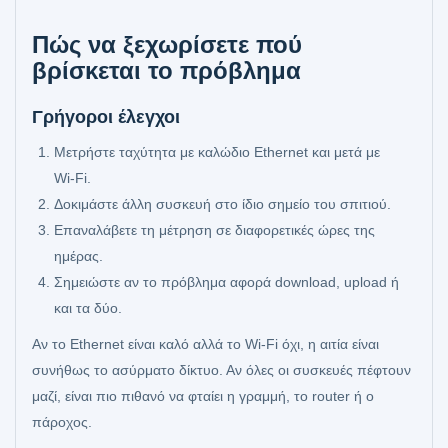
Πώς να ξεχωρίσετε πού
βρίσκεται το πρόβλημα
Γρήγοροι έλεγχοι
Μετρήστε ταχύτητα με καλώδιο Ethernet και μετά με
Wi‑Fi.
Δοκιμάστε άλλη συσκευή στο ίδιο σημείο του σπιτιού.
Επαναλάβετε τη μέτρηση σε διαφορετικές ώρες της
ημέρας.
Σημειώστε αν το πρόβλημα αφορά download, upload ή
και τα δύο.
Αν το Ethernet είναι καλό αλλά το Wi‑Fi όχι, η αιτία είναι
συνήθως το ασύρματο δίκτυο. Αν όλες οι συσκευές πέφτουν
μαζί, είναι πιο πιθανό να φταίει η γραμμή, το router ή ο
πάροχος.