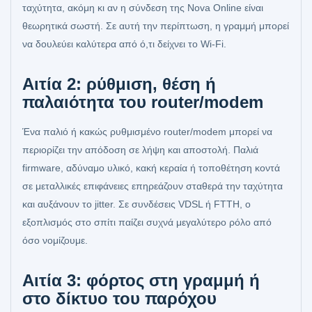
ταχύτητα, ακόμη κι αν η σύνδεση της Nova Online είναι
θεωρητικά σωστή. Σε αυτή την περίπτωση, η γραμμή μπορεί
να δουλεύει καλύτερα από ό,τι δείχνει το Wi‑Fi.
Αιτία 2: ρύθμιση, θέση ή
παλαιότητα του router/modem
Ένα παλιό ή κακώς ρυθμισμένο router/modem μπορεί να
περιορίζει την απόδοση σε λήψη και αποστολή. Παλιά
firmware, αδύναμο υλικό, κακή κεραία ή τοποθέτηση κοντά
σε μεταλλικές επιφάνειες επηρεάζουν σταθερά την ταχύτητα
και αυξάνουν το jitter. Σε συνδέσεις VDSL ή FTTH, ο
εξοπλισμός στο σπίτι παίζει συχνά μεγαλύτερο ρόλο από
όσο νομίζουμε.
Αιτία 3: φόρτος στη γραμμή ή
στο δίκτυο του παρόχου