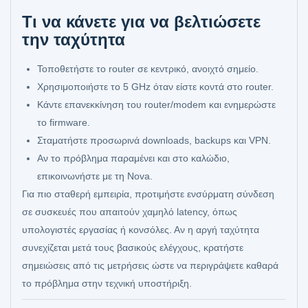
Τι να κάνετε για να βελτιώσετε
την ταχύτητα
Τοποθετήστε το router σε κεντρικό, ανοιχτό σημείο.
Χρησιμοποιήστε το 5 GHz όταν είστε κοντά στο router.
Κάντε επανεκκίνηση του router/modem και ενημερώστε
το firmware.
Σταματήστε προσωρινά downloads, backups και VPN.
Αν το πρόβλημα παραμένει και στο καλώδιο,
επικοινωνήστε με τη Nova.
Για πιο σταθερή εμπειρία, προτιμήστε ενσύρματη σύνδεση
σε συσκευές που απαιτούν χαμηλό latency, όπως
υπολογιστές εργασίας ή κονσόλες. Αν η αργή ταχύτητα
συνεχίζεται μετά τους βασικούς ελέγχους, κρατήστε
σημειώσεις από τις μετρήσεις ώστε να περιγράψετε καθαρά
το πρόβλημα στην τεχνική υποστήριξη.