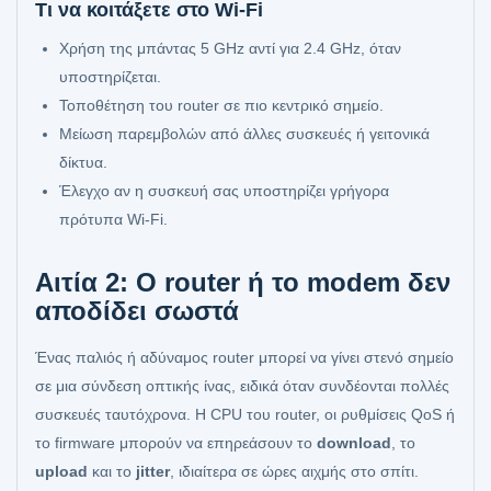
Τι να κοιτάξετε στο Wi‑Fi
Χρήση της μπάντας 5 GHz αντί για 2.4 GHz, όταν
υποστηρίζεται.
Τοποθέτηση του router σε πιο κεντρικό σημείο.
Μείωση παρεμβολών από άλλες συσκευές ή γειτονικά
δίκτυα.
Έλεγχο αν η συσκευή σας υποστηρίζει γρήγορα
πρότυπα Wi‑Fi.
Αιτία 2: Ο router ή το modem δεν
αποδίδει σωστά
Ένας παλιός ή αδύναμος router μπορεί να γίνει στενό σημείο
σε μια σύνδεση οπτικής ίνας, ειδικά όταν συνδέονται πολλές
συσκευές ταυτόχρονα. Η CPU του router, οι ρυθμίσεις QoS ή
το firmware μπορούν να επηρεάσουν το
download
, το
upload
και το
jitter
, ιδιαίτερα σε ώρες αιχμής στο σπίτι.