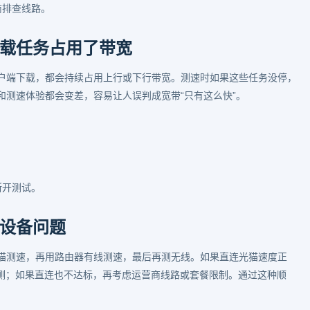
商排查线路。
载任务占用了带宽
户端下载，都会持续占用上行或下行带宽。测速时如果这些任务没停，
和测速体验都会变差，容易让人误判成宽带“只有这么快”。
断开测试。
设备问题
猫测速，再用路由器有线测速，最后再测无线。如果直连光猫速度正
设备侧；如果直连也不达标，再考虑运营商线路或套餐限制。通过这种顺