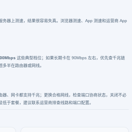
务器上测速，结果很容易失真。浏览器测速、App 测速和运营商 App
00Mbps
这些典型档位；如果长期卡在 90Mbps 左右，优先查千兆链
题多半在路由器或网线。
由器、网卡都支持千兆；更换合格网线，检查端口协商状态，关闭不必
显低于套餐，建议联系运营商排查线路和端口配置。