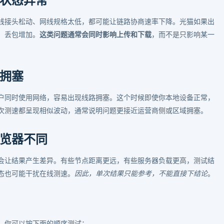
状态异常
线接头松动、网线规格太低，都可能让链路协商速率下降。光猫如果出
、丢包增加。
这类问题通常会同时影响上传和下载
，而不是只影响某一
拥塞
户同时使用网络，容易出现线路拥塞。这个时候即使你本地设备正常，
次测速都呈现相似波动，通常说明问题更接近运营商侧或区域拥塞。
览器不同
会让结果产生差异。有些节点距离更远，有些服务器负载更高，测试结
态也可能干扰在线测速。
因此，单次结果只能参考，不能直接下结论
。
。你可以按下面的顺序测试：