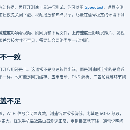
 或移动数据，再打开测速工具进行测试。你可以用
Speedtest
、运营商测
前建议先关闭下载、视频播放和热点共享，尽量在信号稳定的环境下测
载速度
影响看视频、刷网页和下载文件，
上传速度
更影响发照片、发视
果差异较大并不罕见，需要结合网络类型一起判断。
不一致
打开应用还是卡。这通常不是测速软件出错，而是测速时连接的是附近
一样。也可能是网页缓存、应用启动、DNS 解析、广告加载等环节拖
盖不足
Wi-Fi 信号会明显衰减，测速结果常常偏低。尤其是 5GHz 频段，
干扰也更大。红米手机靠近路由器测速正常，走到卧室就下降，通常说明问