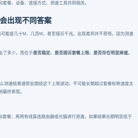
和套餐、设备、连接方式、测速工具共同相关。
会出现不同答案
值可能是几十M、几百M，甚至接近千兆。出现差异并不奇怪，因为测速
出了多少，而在于
是否稳定、是否接近套餐上限、是否存在明显掉速
。
带，那么测速结果通常会围绕这个上限波动，不可能长期超过套餐标称速度太
响最终表现。
实际套餐；再用有线直连路由器或光猫进行测速。如果结果长期明显低于
。