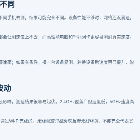
不同
不同手机去测，结果可能完全不同。设备性能不够时，网络还没满速，
，都会让测速值上不去；而高性能电脑和千兆网卡更容易测到真实速度。
接速率；如果有条件，换一台设备复测。若换设备后速度明显提升，说
波动
响，测速结果很容易起伏。2.4GHz覆盖广但速度低，5GHz速度高
。
过Wi-Fi完成的。
无线测速只能反映当前无线环境
，不能完全代表宽