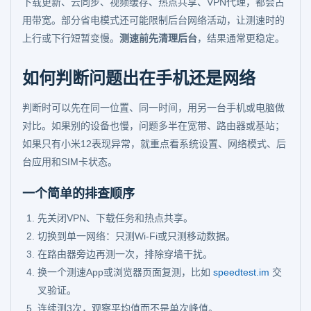
下载更新、云同步、视频缓存、热点共享、VPN代理，都会占
用带宽。部分省电模式还可能限制后台网络活动，让测速时的
上行或下行短暂变慢。
测速前先清理后台
，结果通常更稳定。
如何判断问题出在手机还是网络
判断时可以先在同一位置、同一时间，用另一台手机或电脑做
对比。如果别的设备也慢，问题多半在宽带、路由器或基站；
如果只有小米12表现异常，就重点看系统设置、网络模式、后
台应用和SIM卡状态。
一个简单的排查顺序
先关闭VPN、下载任务和热点共享。
切换到单一网络：只测Wi-Fi或只测移动数据。
在路由器旁边再测一次，排除穿墙干扰。
换一个测速App或浏览器页面复测，比如
speedtest.im
交
叉验证。
连续测3次，观察平均值而不是单次峰值。