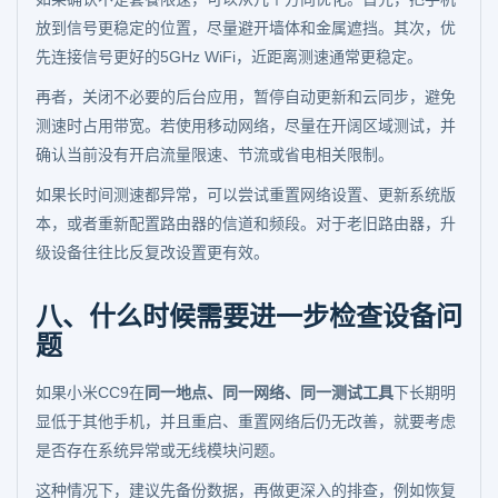
放到信号更稳定的位置，尽量避开墙体和金属遮挡。其次，优
先连接信号更好的5GHz WiFi，近距离测速通常更稳定。
再者，关闭不必要的后台应用，暂停自动更新和云同步，避免
测速时占用带宽。若使用移动网络，尽量在开阔区域测试，并
确认当前没有开启流量限速、节流或省电相关限制。
如果长时间测速都异常，可以尝试重置网络设置、更新系统版
本，或者重新配置路由器的信道和频段。对于老旧路由器，升
级设备往往比反复改设置更有效。
八、什么时候需要进一步检查设备问
题
如果小米CC9在
同一地点、同一网络、同一测试工具
下长期明
显低于其他手机，并且重启、重置网络后仍无改善，就要考虑
是否存在系统异常或无线模块问题。
这种情况下，建议先备份数据，再做更深入的排查，例如恢复