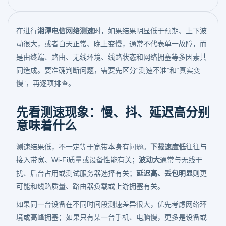
在进行
湘潭电信网络测速
时，如果结果明显低于预期、上下波
动很大，或者白天正常、晚上变慢，通常不代表单一故障，而
是由终端、路由、无线环境、线路状态和网络拥塞等多因素共
同造成。要准确判断问题，需要先区分“测速不准”和“真实变
慢”，再逐项排查。
先看测速现象：慢、抖、延迟高分别
意味着什么
测速结果低，不一定等于宽带本身有问题。
下载速度低
往往与
接入带宽、Wi‑Fi质量或设备性能有关；
波动大
通常与无线干
扰、后台占用或测试服务器选择有关；
延迟高、丢包明显
则更
可能和线路质量、路由器负载或上游拥塞有关。
如果同一台设备在不同时间段测速差异很大，优先考虑网络环
境或高峰拥塞；如果只有某一台手机、电脑慢，更多是设备或