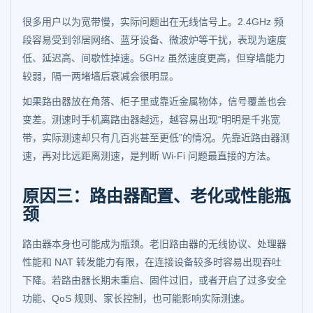
很多用户以为宽带慢，实际问题出在无线信号上。2.4GHz 频
段容易受到邻居网络、蓝牙设备、微波炉等干扰，表现为速度
低、延迟高、间歇性掉速。5GHz 虽然速度更高，但穿墙能力
较弱，隔一两堵墙后衰减会很明显。
如果路由器放在角落、柜子里或靠近金属物体，信号覆盖也会
变差。测速时手机离路由器越远，越容易出现“明明是千兆宽
带，实际测速却只有几百兆甚至更低”的情况。先靠近路由器测
速，再对比远距离测速，是判断 Wi‑Fi 问题最直接的方法。
原因三：路由器配置、老化或性能瓶
颈
路由器本身也可能成为瓶颈。老旧路由器的无线协议、处理器
性能和 NAT 转发能力有限，在连接设备较多时容易出现吞吐
下降。若路由器长期未重启、固件过旧，或者开启了过多安全
功能、QoS 规则、家长控制，也可能影响实际测速。