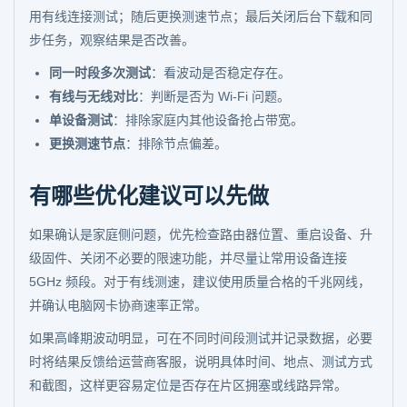
用有线连接测试；随后更换测速节点；最后关闭后台下载和同
步任务，观察结果是否改善。
同一时段多次测试
：看波动是否稳定存在。
有线与无线对比
：判断是否为 Wi-Fi 问题。
单设备测试
：排除家庭内其他设备抢占带宽。
更换测速节点
：排除节点偏差。
有哪些优化建议可以先做
如果确认是家庭侧问题，优先检查路由器位置、重启设备、升
级固件、关闭不必要的限速功能，并尽量让常用设备连接
5GHz 频段。对于有线测速，建议使用质量合格的千兆网线，
并确认电脑网卡协商速率正常。
如果高峰期波动明显，可在不同时间段测试并记录数据，必要
时将结果反馈给运营商客服，说明具体时间、地点、测试方式
和截图，这样更容易定位是否存在片区拥塞或线路异常。