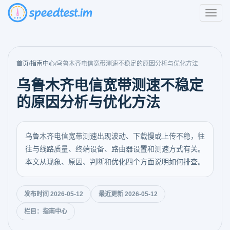
首页
/
指南中心
/
乌鲁木齐电信宽带测速不稳定的原因分析与优化方法
乌鲁木齐电信宽带测速不稳定
的原因分析与优化方法
乌鲁木齐电信宽带测速出现波动、下载慢或上传不稳，往
往与线路质量、终端设备、路由器设置和测速方式有关。
本文从现象、原因、判断和优化四个方面说明如何排查。
发布时间 2026-05-12
最近更新 2026-05-12
栏目：指南中心