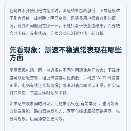
在乌鲁木齐使用电信宽带时，测速结果忽高忽低、下载速度达
不到套餐值，或者晚上明显变慢，是很多用户都会遇到的情
况。要判断问题出在哪一环，不能只看一次测速结果，而要结
合时间段、设备状态、连接方式和测试方法一起分析。
先看现象：测速不稳通常表现在哪些
方面
常见表现包括：同一台设备在不同时间测速差异较大；下载速
度可以接近套餐，但上传速度明显偏低；手机连 Wi-Fi 时速度
正常，电脑有线连接却偏慢；或者测速页面显示正常，但实际
打开网页、下载文件时依然卡顿。
如果这些现象同时出现，问题未必只在“宽带本身”，也可能来
自终端性能、路由器转发能力、家庭布线或局部网络拥塞。先
分清现象，后面排查会更高效。