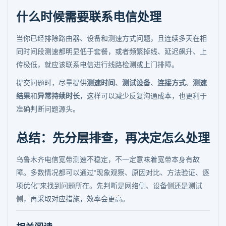
什么时候需要联系电信处理
当你已经排除路由器、设备和测速方式问题，且连续多天在相
同时间段测速都明显低于套餐，或者频繁掉线、延迟飙升、上
传极低，就应该联系电信进行线路检测或上门排障。
提交问题时，尽量提供
测速时间
、
测试设备
、
连接方式
、
测速
结果
和
异常持续时长
，这样可以减少反复沟通成本，也更利于
准确判断问题源头。
总结：先分层排查，再决定怎么处理
乌鲁木齐电信宽带测速不稳定，不一定意味着宽带本身有故
障。多数情况都可以通过“现象观察、原因对比、方法验证、逐
项优化”来找到问题所在。先判断是网络侧、设备侧还是测试
侧，再采取对应措施，效率会更高。