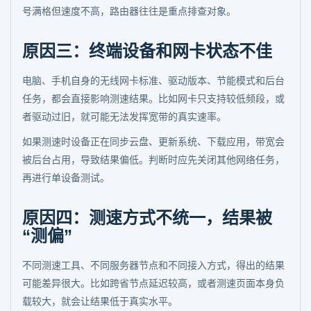
号满格但速度不高，路由器往往是重点排查对象。
原因三：终端设备和网卡状态不佳
电脑、手机自身的无线网卡标准、驱动版本、节能模式和后台
任务，都会直接影响测速结果。比如网卡只支持较低频段，或
者驱动过旧，就可能无法发挥宽带的真实速率。
如果测速时设备正在同步云盘、更新系统、下载应用，带宽会
被后台占用，导致结果偏低。判断时应先关闭其他网络任务，
再进行单设备测试。
原因四：测速方式不统一，结果被
“测偏”
不同测速工具、不同服务器节点和不同接入方式，得出的结果
可能差异很大。比如跨省节点延迟较高，或者测速页面本身负
载较大，就会让结果低于真实水平。