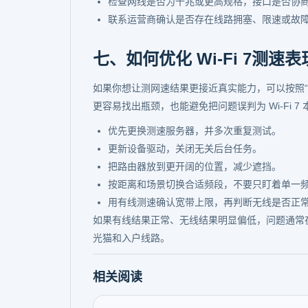
检查网线是否为千兆或更高规格，接口是否协
联系运营商确认是否存在线路拥塞、限速或故
七、如何优化 Wi-Fi 7测速表
如果你想让测网速结果更接近真实能力，可以按照
更容易找出瓶颈，也能避免把问题误判为 Wi-Fi 7
优先更换测速服务器，并多次重复测试。
更新设备驱动，关闭无关后台任务。
把路由器放到更开阔的位置，减少遮挡。
按距离和场景切换合适频段，不要只盯着单一
用有线测速确认宽带上限，再判断无线是否正
如果有线结果正常、无线结果明显偏低，问题通常
光猫和入户线路。
相关阅读