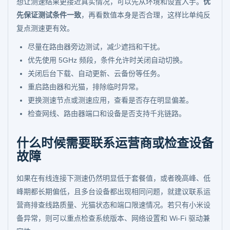
想让测速结果更接近真实情况，可以先从环境和设置入手。
优
先保证测试条件一致
，再看数值本身是否合理，这样比单纯反
复点测速更有效。
尽量在路由器旁边测试，减少遮挡和干扰。
优先使用 5GHz 频段，条件允许时关闭自动切换。
关闭后台下载、自动更新、云备份等任务。
重启路由器和光猫，排除临时异常。
更换测速节点或测速应用，查看是否存在明显偏差。
检查网线、路由器端口和设备是否支持千兆链路。
什么时候需要联系运营商或检查设备
故障
如果在有线连接下测速仍然明显低于套餐值，或者晚高峰、低
峰期都长期偏低，且多台设备都出现相同问题，就建议联系运
营商排查线路质量、光猫状态和端口限速情况。若只有小米设
备异常，则可以重点检查系统版本、网络设置和 Wi-Fi 驱动兼