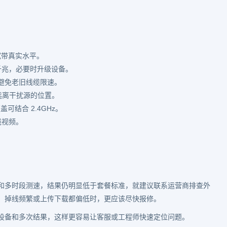
断宽带真实水平。
持千兆，必要时升级设备。
材，避免老旧线缆限速。
远离干扰源的位置。
可结合 2.4GHz。
线视频。
和多时段测速，结果仍明显低于套餐标准，就建议联系运营商排查外
、掉线频繁或上传下载都偏低时，更应该尽快报修。
设备和多次结果，这样更容易让客服或工程师快速定位问题。