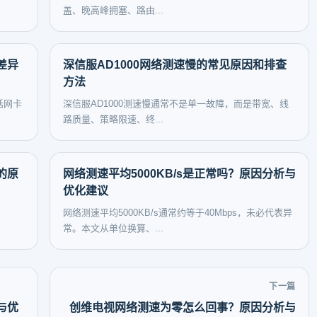
盖、晚高峰拥塞、路由...
差异
深信服AD1000网络测速慢的常见原因和排查
方法
括网卡
深信服AD1000测速慢通常不是单一故障，而是带宽、线
路质量、策略限速、终...
的原
网络测速平均5000KB/s是正常吗？原因分析与
优化建议
d、
网络测速平均5000KB/s通常约等于40Mbps，未必代表异
常。本文从单位换算、...
下一篇
与优
创维电视网络测速为零怎么回事？原因分析与