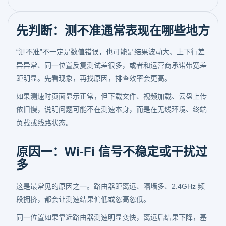
先判断：测不准通常表现在哪些地方
“测不准”不一定是数值错误，也可能是结果波动大、上下行差
异异常、同一位置反复测试差很多，或者和运营商承诺带宽差
距明显。先看现象，再找原因，排查效率会更高。
如果测速时页面显示正常，但下载文件、视频加载、云盘上传
依旧慢，说明问题可能不在测速本身，而是在无线环境、终端
负载或线路状态。
原因一：Wi-Fi 信号不稳定或干扰过
多
这是最常见的原因之一。路由器距离远、隔墙多、2.4GHz 频
段拥挤，都会让测速结果偏低或忽高忽低。
同一位置如果靠近路由器测速明显变快，离远后结果下降，基