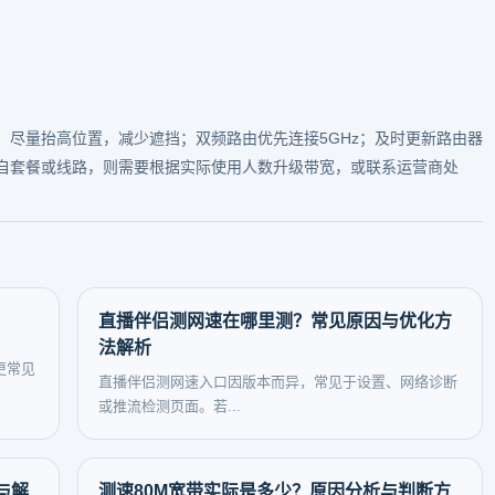
、尽量抬高位置，减少遮挡；双频路由优先连接5GHz；及时更新路由器
自套餐或线路，则需要根据实际使用人数升级带宽，或联系运营商处
直播伴侣测网速在哪里测？常见原因与优化方
法解析
更常见
直播伴侣测网速入口因版本而异，常见于设置、网络诊断
或推流检测页面。若...
与解
测速80M宽带实际是多少？原因分析与判断方