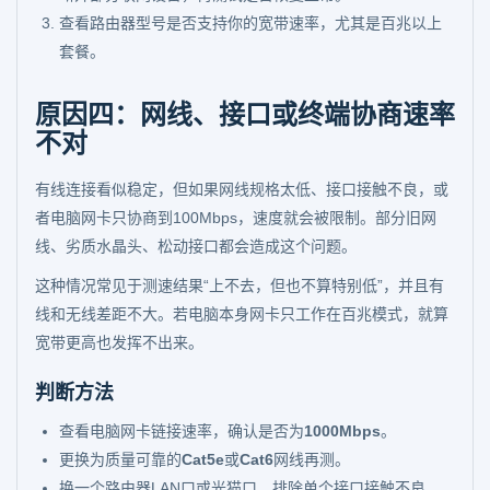
查看路由器型号是否支持你的宽带速率，尤其是百兆以上
套餐。
原因四：网线、接口或终端协商速率
不对
有线连接看似稳定，但如果网线规格太低、接口接触不良，或
者电脑网卡只协商到100Mbps，速度就会被限制。部分旧网
线、劣质水晶头、松动接口都会造成这个问题。
这种情况常见于测速结果“上不去，但也不算特别低”，并且有
线和无线差距不大。若电脑本身网卡只工作在百兆模式，就算
宽带更高也发挥不出来。
判断方法
查看电脑网卡链接速率，确认是否为
1000Mbps
。
更换为质量可靠的
Cat5e
或
Cat6
网线再测。
换一个路由器LAN口或光猫口，排除单个接口接触不良。