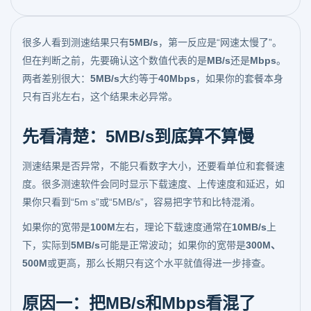
很多人看到测速结果只有
5MB/s
，第一反应是“网速太慢了”。
但在判断之前，先要确认这个数值代表的是
MB/s
还是
Mbps
。
两者差别很大：
5MB/s
大约等于
40Mbps
，如果你的套餐本身
只有百兆左右，这个结果未必异常。
先看清楚：5MB/s到底算不算慢
测速结果是否异常，不能只看数字大小，还要看单位和套餐速
度。很多测速软件会同时显示下载速度、上传速度和延迟，如
果你只看到“5m s”或“5MB/s”，容易把字节和比特混淆。
如果你的宽带是
100M
左右，理论下载速度通常在
10MB/s
上
下，实际到
5MB/s
可能是正常波动；如果你的宽带是
300M、
500M
或更高，那么长期只有这个水平就值得进一步排查。
原因一：把MB/s和Mbps看混了