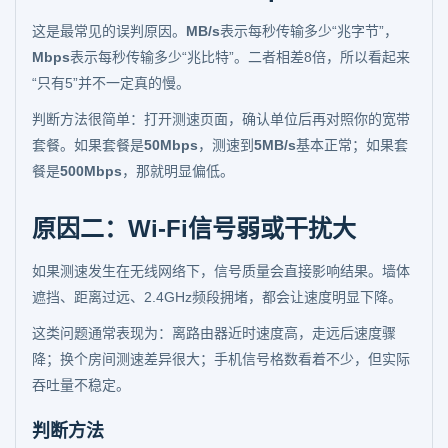
这是最常见的误判原因。
MB/s
表示每秒传输多少“兆字节”，
Mbps
表示每秒传输多少“兆比特”。二者相差8倍，所以看起来
“只有5”并不一定真的慢。
判断方法很简单：打开测速页面，确认单位后再对照你的宽带
套餐。如果套餐是
50Mbps
，测速到
5MB/s
基本正常；如果套
餐是
500Mbps
，那就明显偏低。
原因二：Wi-Fi信号弱或干扰大
如果测速发生在无线网络下，信号质量会直接影响结果。墙体
遮挡、距离过远、2.4GHz频段拥堵，都会让速度明显下降。
这类问题通常表现为：离路由器近时速度高，走远后速度骤
降；换个房间测速差异很大；手机信号格数看着不少，但实际
吞吐量不稳定。
判断方法