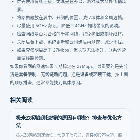
优先使用有线连接，尤其是在办公、游戏或大文件传输场
景。
将路由器放在居中、开阔的位置，减少墙体和金属遮挡。
尽量使用 5GHz 频段，降低 2.4GHz 拥堵带来的影响。
检查网线是否为合格的千兆网线，避免老旧或损坏线材。
关闭后台下载、系统更新和云同步后再测速，减少干扰。
如果套餐明显高于 27Mbps，但长期无法提升，联系运营
商做线路检测。
如果你看到的测速结果长期稳定在 27Mbps，最重要的是先分
清是
套餐限制
、
无线链路问题
，还是
设备或环境干扰
。按上面
的顺序排查，通常都能找到具体原因。
相关阅读
极米Z8网络测速慢的原因有哪些？排查与优化方
法
极米Z8网络测速偏低，常见于信号弱、连接频段不合适、路