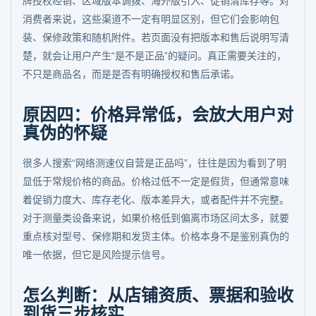
牌授权经销、区域版本调拨、海外版引入、促销清库存等。对
消费者来说，这些渠道不一定有明显区别，但它们会影响包
装、保修政策和随机附件。若页面没有把版本和售后说明写清
楚，就会让用户产生“是不是正品”的疑问。真正需要关注的，
不只是商品名，而是是否有明确授权和售后承诺。
原因四：价格异常低，会放大用户对
真伪的怀疑
很多人搜索“网络测速仪自营是正品吗”，往往是因为看到了明
显低于常规价格的商品。价格过低不一定是假货，但通常意味
着促销力度大、库存老化、版本差异大，或者配件并不完整。
对于测量类设备来说，如果价格低到偏离市场区间太多，就要
重点核对型号、保修期和发货主体。价格本身不是鉴别真伪的
唯一依据，但它是风险提示信号。
怎么判断：从店铺资质、票据和验收
到货三步核实