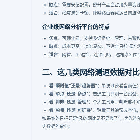
缺点：
需要安装配置，部分产品会占用少量资
适合：
经常遇到卡顿、怀疑路由器或运营商波
企业级网络分析平台的特点
优点：
可视化强，支持多设备统一管理、告警
缺点：
成本更高，功能复杂，不适合只想“偶尔
适合：
网管、IT 运维、连锁门店、远程办公团
二、这几类网络测速数据对比
看“瞬时值”还是“趋势图”：
单次测速看当前值
看“单点”还是“多点”：
普通工具只测一台设备
看“排障”还是“管理”：
个人工具用于判断能不
看“免费”还是“可扩展”：
轻量工具通常成本低
如果你的目标只是“我的网速是不是慢了”，优先选
史数据的软件。