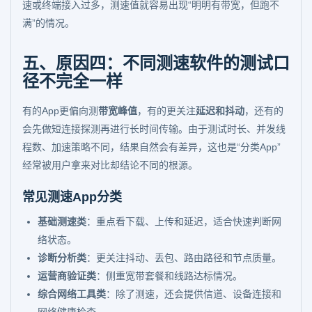
速或终端接入过多，测速值就容易出现“明明有带宽，但跑不
满”的情况。
五、原因四：不同测速软件的测试口
径不完全一样
有的App更偏向测
带宽峰值
，有的更关注
延迟和抖动
，还有的
会先做短连接探测再进行长时间传输。由于测试时长、并发线
程数、加速策略不同，结果自然会有差异，这也是“分类App”
经常被用户拿来对比却结论不同的根源。
常见测速App分类
基础测速类
：重点看下载、上传和延迟，适合快速判断网
络状态。
诊断分析类
：更关注抖动、丢包、路由路径和节点质量。
运营商验证类
：侧重宽带套餐和线路达标情况。
综合网络工具类
：除了测速，还会提供信道、设备连接和