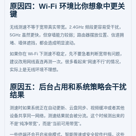
原因四：Wi-Fi 环境比你想象中更关
键
无线测速不等于宽带真实带宽。2.4GHz 频段更容易受干扰，
5GHz 虽然更快，但穿墙能力较弱；路由器摆放位置、信道拥
堵、墙体遮挡，都会造成明显波动。
如果你在 Wi-Fi 下测速不稳定，先不要急着判断宽带有问题，
建议改用网线直连再测一次。很多看起来“网速不行”的情况，
实际上是无线环境不理想。
原因五：后台占用和系统策略会干扰
结果
测速时如果系统正在自动更新、云盘同步、视频缓冲或者其他
设备共享同一网络，测速结果就会被分流。这个时候测出来的
不是“纯净带宽”，而是“当前可用带宽”。
一些终端还会开启省电模式、智能限速或安全软件扫描，这些