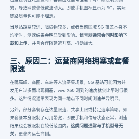
繁，导致网速偏低或波动大。即使手机图标显示为 5G，实际
链路质量也可能不理想。
当基站距离较远、障碍物较多，或者当前区域 5G 覆盖本身不
均衡时，测速结果会明显受到影响。
信号弱通常会同时影响下
载和上传
，并且会伴随延迟升高、抖动加大。
三、原因二：运营商网络拥塞或套餐
限速
在晚高峰、商圈、车站等人流密集场景，5G 基站可能因为并
发用户过多而出现拥塞，vivo X60 测到的速度就会比平时低很
多。这种情况通常表现为同一地点不同时间测速差异明显。
另外，部分套餐存在达量限速、共享上限或特定速率策略。如
果套餐本身限制了可用带宽，即便手机和信号状态正常，测速
结果也会被限制在较低范围内。
这类问题通常与手机型号无
关
，更偏向运营商侧。