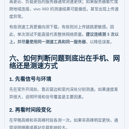
离更近、负载更低的服务器通常测速更快；如果服务器繁忙或
跨地域连接，vivo X60 的测速结果可能偏低，甚至出现上传速
度异常。
有些测速工具更偏向测下载，有些则对上传链路更敏感。因
此，单次测试不能直接代表整体网络质量。
建议连续测 3 次以
上，并尽量使用同一测速工具和同一服务器
，以降低误差。
六、如何判断问题到底出在手机、网
络还是测速方式
1. 先看信号与环境
先在室外开阔处、靠近窗边和室内深处分别测速。如果速度差
异很大，说明环境和信号覆盖是主要因素。
2. 再看时间段变化
在早晚高峰和非高峰时段各测一次。如果非高峰明显更快，通
常说明拥塞或基站负载影响较大。