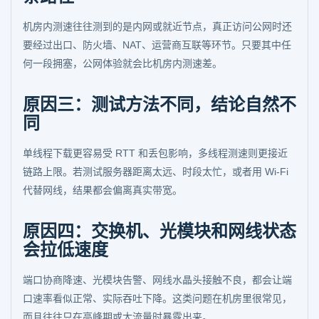
机房内测速往往测到的是内网或就近节点，真正访问公网时还
要经过出口、防火墙、NAT、运营商互联等环节。只要其中任
何一段拥塞，公网体验就会比机房内测速差。
原因三：测试方法不同，结论自然不
同
单线程下载更容易受 RTT 和丢包影响，多线程测速则更接近
链路上限。若测试服务器距离太远、时段太忙，或者用 Wi-Fi
代替网线，结果都会偏离真实带宽。
原因四：交换机、光模块和网线状态
会拉低速度
端口协商降速、光模块告警、网线水晶头接触不良，都会让端
口速率看似正常、实际吞吐下降。这类问题在机房里很常见，
而且往往只在高峰期或大流量时暴露出来。