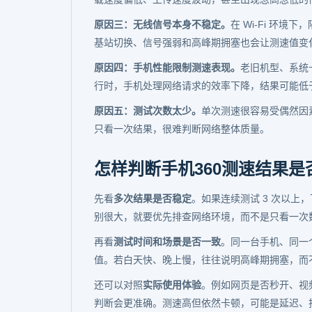
原因三：无线信号本身不稳定。
在 Wi-Fi 环
基站切换、信号强弱和高峰期拥塞也会让测速值变
原因四：手机性能限制测速表现。
老旧机型、系统
行时，手机处理网络请求的效率下降，结果可能低
原因五：测试次数太少。
单次测速很容易受偶然因
只看一次结果，很难判断网络整体质量。
怎样判断手机360测速结果是
先看
多次结果是否稳定
。如果连续测试 3 次以
别很大，就要优先排查网络环境，而不是只看一次
再看
测试时间和场景是否一致
。同一台手机、同一个
值。若白天快、晚上慢，往往说明高峰期拥塞，而
还可以对照
实际使用体验
。例如网页是否秒开、视
判断会更准确。测速高但依然卡顿，可能是延迟、