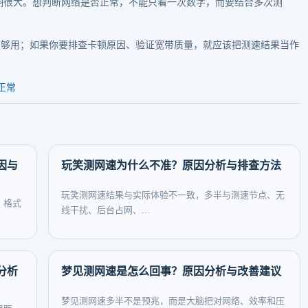
影响很大。想判断网络是否正常，不能只看一次数字，而要结合多次测
0足够用；如果你要排查卡顿原因、验证宽带质量，就应该把测速结果当作
正常
因与
玩笑测网速为什么不准？原因分析与排查方法
玩笑测网速结果与实际体验不一致，多半与测速节点、无
、格式
线干扰、后台占网、...
分析
梦见测网速是怎么回事？原因分析与改善建议
梦见测网速多半不是预兆，而是大脑把对网络、效率和压