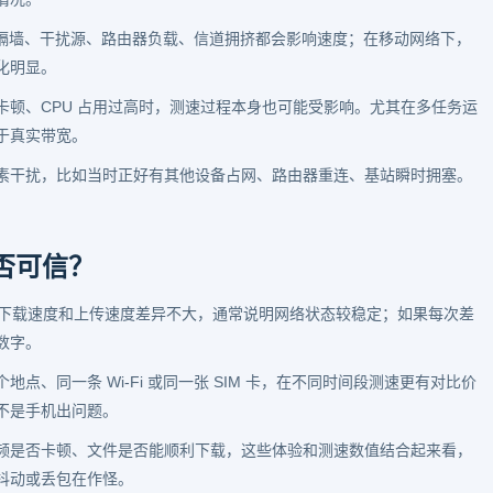
境下，隔墙、干扰源、路由器负载、信道拥挤都会影响速度；在移动网络下，
化明显。
卡顿、CPU 占用过高时，测速过程本身也可能受影响。尤其在多任务运
于真实带宽。
素干扰，比如当时正好有其他设备占网、路由器重连、基站瞬时拥塞。
否可信？
上，下载速度和上传速度差异不大，通常说明网络状态较稳定；如果每次差
数字。
地点、同一条 Wi-Fi 或同一张 SIM 卡，在不同时间段测速更有对比价
不是手机出问题。
频是否卡顿、文件是否能顺利下载，这些体验和测速数值结合起来看，
抖动或丢包在作怪。