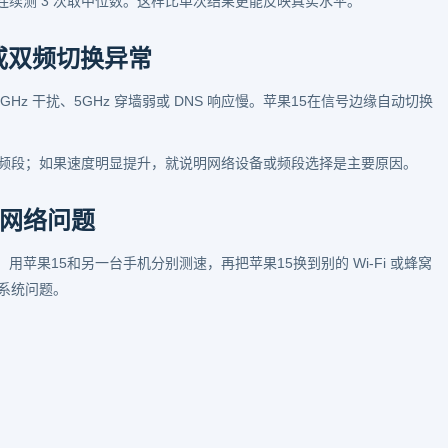
续测 3 次取中位数。这样比单次结果更能反映真实水平。
或双频切换异常
4GHz 干扰、5GHz 穿墙弱或 DNS 响应慢。苹果15在信号边缘自动切换
z 频段；如果速度明显提升，就说明网络设备或频段选择是主要原因。
网络问题
苹果15和另一台手机分别测速，再把苹果15换到别的 Wi-Fi 或蜂窝
系统问题。
。