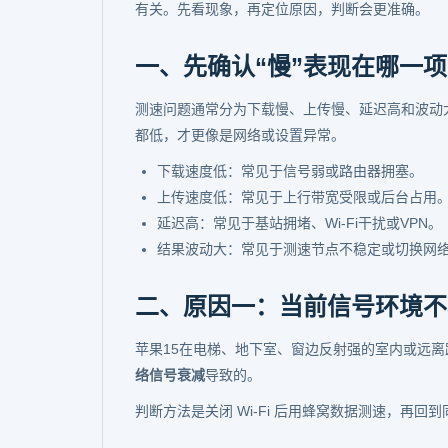
有关。先看现象，再定位原因，判断会更准确。
一、先确认“慢”表现在哪一项
测速问题通常分为下载慢、上传慢、延迟高和波动
都低，才更像是网络或设置异常。
下载速度低：常见于信号弱或路由器拥塞。
上传速度低：常见于上行带宽受限或后台占用
延迟高：常见于基站拥堵、Wi-Fi干扰或VPN。
结果波动大：常见于测速节点不稳定或切换网
二、原因一：当前信号环境不
苹果15在电梯、地下室、窗边反射强的室内或远
络信号衰减
导致的。
判断方法是关闭 Wi-Fi 后用蜂窝数据测速，再