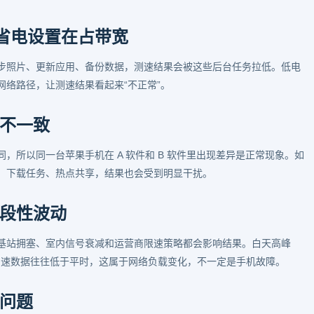
和省电设置在占带宽
步照片、更新应用、备份数据，测速结果会被这些后台任务拉低。低电
网络路径，让测速结果看起来“不正常”。
不一致
，所以同一台苹果手机在 A 软件和 B 软件里出现差异是正常现象。如
、下载任务、热点共享，结果也会受到明显干扰。
段性波动
基站拥塞、室内信号衰减和运营商限速策略都会影响结果。白天高峰
 的测速数据往往低于平时，这属于网络负载变化，不一定是手机故障。
问题