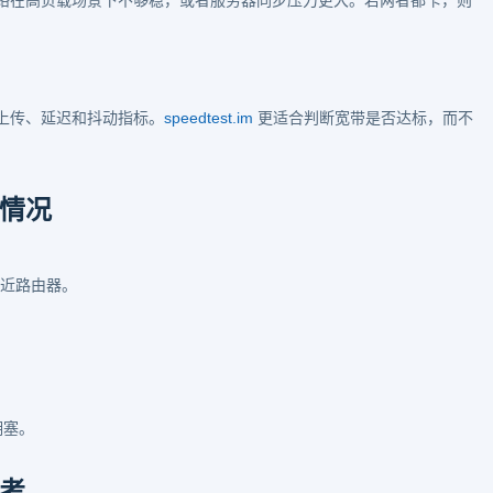
络在高负载场景下不够稳，或者服务器同步压力更大。若两者都卡，则
上传、延迟和抖动指标。
speedtest.im
更适合判断宽带是否达标，而不
情况
并靠近路由器。
。
拥塞。
考