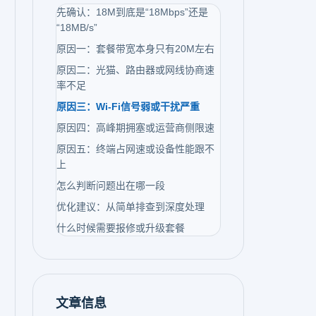
先确认：18M到底是“18Mbps”还是
“18MB/s”
原因一：套餐带宽本身只有20M左右
原因二：光猫、路由器或网线协商速
率不足
原因三：Wi-Fi信号弱或干扰严重
原因四：高峰期拥塞或运营商侧限速
原因五：终端占网速或设备性能跟不
上
怎么判断问题出在哪一段
优化建议：从简单排查到深度处理
什么时候需要报修或升级套餐
文章信息