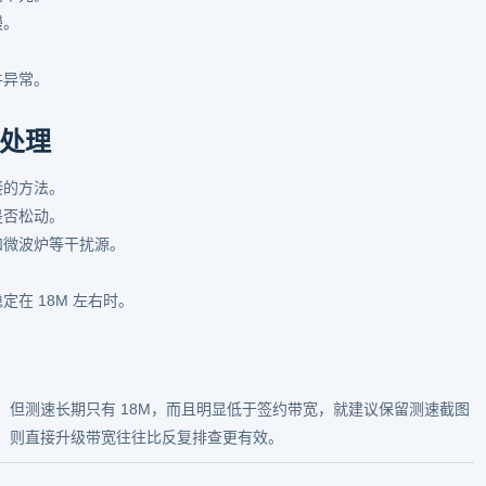
慢。
件异常。
处理
接的方法。
是否松动。
和微波炉等干扰源。
在 18M 左右时。
但测速长期只有 18M，而且明显低于签约带宽，就建议保留测速截图
，则直接升级带宽往往比反复排查更有效。