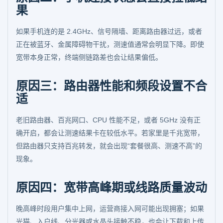
果
如果手机连的是 2.4GHz、信号隔墙、距离路由器过远，或者
正在被蓝牙、金属障碍物干扰，测速值通常会明显下降。即使
宽带本身正常，终端侧链路差也会让结果偏低。
原因三：路由器性能和频段设置不合
适
老旧路由器、百兆网口、CPU 性能不足，或者 5GHz 没有正
确开启，都会让测速结果卡在较低水平。若家里是千兆宽带，
但路由器只支持百兆转发，就会出现“套餐很高、测速不高”的
现象。
原因四：宽带高峰期或线路质量波动
晚高峰时段用户集中上网，运营商接入网可能出现拥塞；如果
光猫、入户线、分光器或水晶头接触不稳，也会让下载和上传