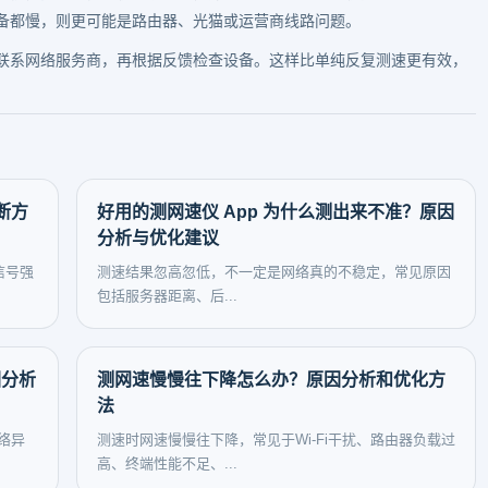
备都慢，则更可能是路由器、光猫或运营商线路问题。
联系网络服务商，再根据反馈检查设备。这样比单纯反复测速更有效，
断方
好用的测网速仪 App 为什么测出来不准？原因
分析与优化建议
信号强
测速结果忽高忽低，不一定是网络真的不稳定，常见原因
包括服务器距离、后...
因分析
测网速慢慢往下降怎么办？原因分析和优化方
法
络异
测速时网速慢慢往下降，常见于Wi-Fi干扰、路由器负载过
高、终端性能不足、...