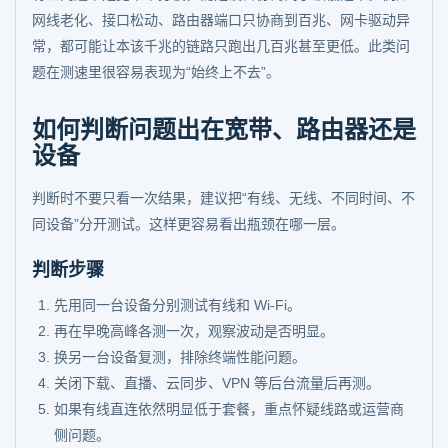
网线老化、接口松动、路由器端口只协商到百兆、网卡驱动异
常，都可能让本该千兆的链路只跑出几百兆甚至更低。此类问
题在测速里很容易表现为“始终上不去”。
如何判断问题出在宽带、路由器还是
设备
判断时不要只看一次结果，建议把“有线、无线、不同时间、不
同设备”分开测试。这样更容易看出瓶颈在哪一层。
判断步骤
先用同一台设备分别测试有线和 Wi-Fi。
再在早晚高峰各测一次，观察波动是否明显。
换另一台设备复测，排除终端性能问题。
关闭下载、直播、云同步、VPN 等后台流量后再测。
如果有线直连依然明显低于套餐，重点怀疑线路或运营商
侧问题。