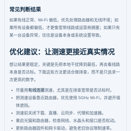
常见判断结果
如果有线正常、Wi-Fi 偏低，优先处理路由器和无线环境；如
果所有设备都偏低，才更像宽带线路或运营商拥塞；如果只有
某一台设备异常，往往是设备本身或系统设置导致。
优化建议：让测速更接近真实情况
想让结果更稳定，关键是先把本地干扰降到最低，再去看线路
本身是否达标。下面这些方法更适合做排查，而不是只追求一
次更高的数字。
尽量用
有线连接
测速，尤其是在排查宽带是否达标时。
把测速设备靠近路由器，优先使用 5GHz Wi-Fi，并避开墙
体遮挡。
测速前关闭下载、直播、云同步、代理和加速器。
重启光猫和路由器，检查网线、水晶头和接口是否松动。
更新路由器固件和网卡驱动，避免老旧协议限制速率。