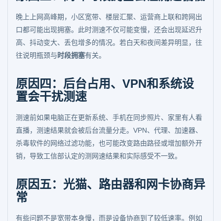
晚上上网高峰期，小区宽带、楼层汇聚、运营商上联和跨网出
口都可能出现拥塞。此时测速不仅可能变慢，还会出现延迟升
高、抖动变大、丢包增多的情况。若白天和夜间差异明显，往
往说明瓶颈与
时段拥塞
有关。
原因四：后台占用、VPN和系统设
置会干扰测速
测速前如果电脑正在更新系统、手机在同步照片、家里有人看
直播，测速结果就会被后台流量分走。VPN、代理、加速器、
杀毒软件的网络过滤功能，也可能改变路由路径或增加额外开
销，导致工信部认定的测网速结果和实际感受不一致。
原因五：光猫、路由器和网卡协商异
常
有些问题不是宽带本身慢，而是设备协商到了较低速率。例如