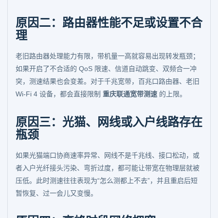
原因二：路由器性能不足或设置不合
理
老旧路由器处理能力有限，带机量一高就容易出现转发瓶颈；
如果开启了不合适的 QoS 限速、信道自动跳变、双频合一冲
突，测速结果也会变差。对于千兆宽带，百兆口路由器、老旧
Wi-Fi 4 设备，都会直接限制
重庆联通宽带测速
的上限。
原因三：光猫、网线或入户线路存在
瓶颈
如果光猫端口协商速率异常、网线不是千兆线、接口松动，或
者入户光纤接头污染、弯折过度，都可能让带宽在物理层就被
压低。此时测速往往表现为“怎么测都上不去”，并且重启后短
暂恢复、过一会儿又变慢。