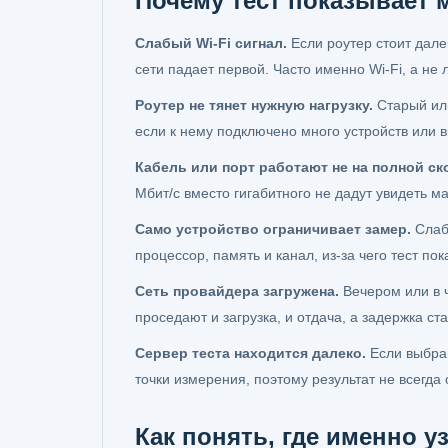
Почему тест показывает
Слабый Wi-Fi сигнал.
Если роутер стоит дале
сети падает первой. Часто именно Wi-Fi, а не 
Роутер не тянет нужную нагрузку.
Старый или
если к нему подключено много устройств или
Кабель или порт работают не на полной ск
Мбит/с вместо гигабитного не дадут увидеть м
Само устройство ограничивает замер.
Слабы
процессор, память и канал, из-за чего тест п
Сеть провайдера загружена.
Вечером или в ч
проседают и загрузка, и отдача, а задержка с
Сервер теста находится далеко.
Если выбран
точки измерения, поэтому результат не всегд
Как понять, где именно у