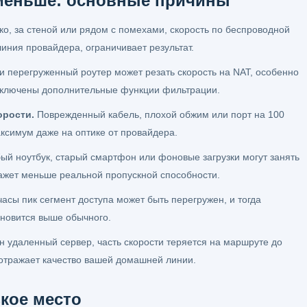
 меньше: основные причины
ко, за стеной или рядом с помехами, скорость по беспроводной
линия провайдера, ограничивает результат.
 перегруженный роутер может резать скорость на NAT, особенно
 включены дополнительные функции фильтрации.
орости.
Поврежденный кабель, плохой обжим или порт на 100
аксимум даже на оптике от провайдера.
й ноутбук, старый смартфон или фоновые загрузки могут занять
окажет меньше реальной пропускной способности.
асы пик сегмент доступа может быть перегружен, и тогда
тановится выше обычного.
 удаленный сервер, часть скорости теряется на маршруте до
а отражает качество вашей домашней линии.
зкое место