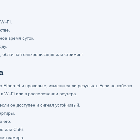
Wi-Fi.
стве.
зное время суток.
оду.
, облачная синхронизация или стриминг.
а
Ethernet и проверьте, изменится ли результат. Если по кабелю
в Wi-Fi или в расположении роутера.
если он доступен и сигнал устойчивый.
артиры.
е его.
e или Cat6.
емя замера.