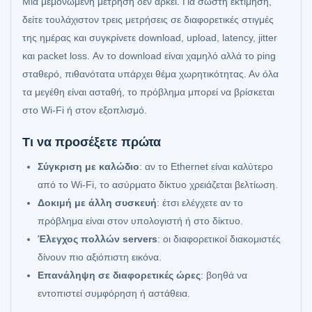
Μια μεμονωμένη μέτρηση δεν αρκεί. Για σωστή εκτίμηση,
δείτε τουλάχιστον τρεις μετρήσεις σε διαφορετικές στιγμές
της ημέρας και συγκρίνετε download, upload, latency, jitter
και packet loss. Αν το download είναι χαμηλό αλλά το ping
σταθερό, πιθανότατα υπάρχει θέμα χωρητικότητας. Αν όλα
τα μεγέθη είναι ασταθή, το πρόβλημα μπορεί να βρίσκεται
στο Wi-Fi ή στον εξοπλισμό.
Τι να προσέξετε πρώτα
Σύγκριση με καλώδιο
: αν το Ethernet είναι καλύτερο
από το Wi-Fi, το ασύρματο δίκτυο χρειάζεται βελτίωση.
Δοκιμή με άλλη συσκευή
: έτσι ελέγχετε αν το
πρόβλημα είναι στον υπολογιστή ή στο δίκτυο.
Έλεγχος πολλών servers
: οι διαφορετικοί διακομιστές
δίνουν πιο αξιόπιστη εικόνα.
Επανάληψη σε διαφορετικές ώρες
: βοηθά να
εντοπιστεί συμφόρηση ή αστάθεια.