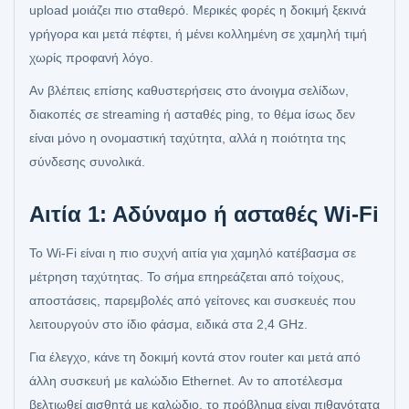
upload μοιάζει πιο σταθερό. Μερικές φορές η δοκιμή ξεκινά
γρήγορα και μετά πέφτει, ή μένει κολλημένη σε χαμηλή τιμή
χωρίς προφανή λόγο.
Αν βλέπεις επίσης καθυστερήσεις στο άνοιγμα σελίδων,
διακοπές σε streaming ή ασταθές ping, το θέμα ίσως δεν
είναι μόνο η ονομαστική ταχύτητα, αλλά η ποιότητα της
σύνδεσης συνολικά.
Αιτία 1: Αδύναμο ή ασταθές Wi‑Fi
Το Wi‑Fi είναι η πιο συχνή αιτία για χαμηλό κατέβασμα σε
μέτρηση ταχύτητας. Το σήμα επηρεάζεται από τοίχους,
αποστάσεις, παρεμβολές από γείτονες και συσκευές που
λειτουργούν στο ίδιο φάσμα, ειδικά στα 2,4 GHz.
Για έλεγχο, κάνε τη δοκιμή κοντά στον router και μετά από
άλλη συσκευή με καλώδιο Ethernet. Αν το αποτέλεσμα
βελτιωθεί αισθητά με καλώδιο, το πρόβλημα είναι πιθανότατα