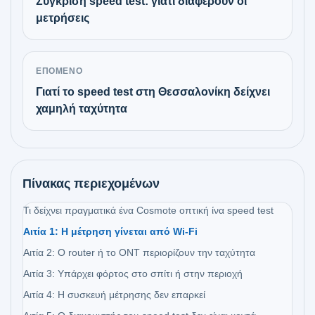
Σύγκριση speed test: γιατί διαφέρουν οι
μετρήσεις
ΕΠΌΜΕΝΟ
Γιατί το speed test στη Θεσσαλονίκη δείχνει
χαμηλή ταχύτητα
Πίνακας περιεχομένων
Τι δείχνει πραγματικά ένα Cosmote οπτική ίνα speed test
Αιτία 1: Η μέτρηση γίνεται από Wi‑Fi
Αιτία 2: Ο router ή το ONT περιορίζουν την ταχύτητα
Αιτία 3: Υπάρχει φόρτος στο σπίτι ή στην περιοχή
Αιτία 4: Η συσκευή μέτρησης δεν επαρκεί