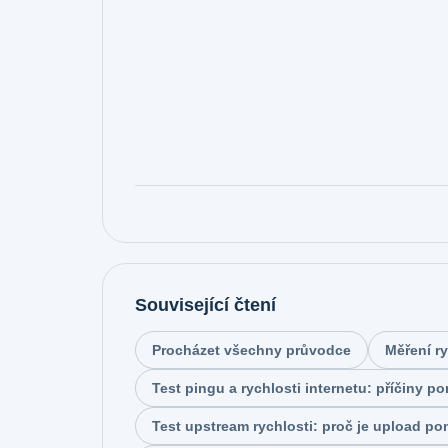
K
Po
Související čtení
Pr
Test
Procházet všechny průvodce
Měření ry
Test pingu a rychlosti internetu: příčiny p
Test upstream rychlosti: proč je upload poma