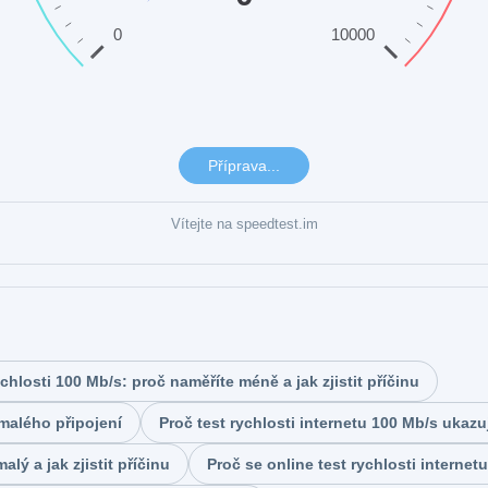
Vítejte na speedtest.im
likněte na ikonu srdce vedle ID uzlu a uložte si jej jako oblíbený testovací uz
rovnejte optiku, kabel, DSL, WiFi a 5G podle výsledků uživatelů v Česku i ok
Automatický výběr pomůže najít vhodný testovací uzel podle vaší polohy
o přesnější měření během testu pozastavte VPN, streamování a velká stahov
 rychlosti webu ukazuje, jak rychle se z vašeho připojení načítají oblíbené s
chlosti 100 Mb/s: proč naměříte méně a jak zjistit příčinu
Denní, týdenní a měsíční žebříčky pomohou odhalit výkyvy připojení
omalého připojení
Proč test rychlosti internetu 100 Mb/s ukazu
lý a jak zjistit příčinu
Proč se online test rychlosti internetu