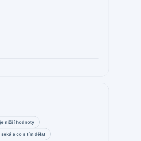
el
olí
ání
lužby
je nižší hodnoty
 seká a co s tím dělat