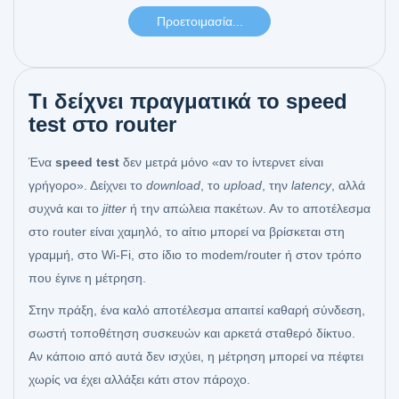
Τι δείχνει πραγματικά το speed
test στο router
Ένα
speed test
δεν μετρά μόνο «αν το ίντερνετ είναι
γρήγορο». Δείχνει το
download
, το
upload
, την
latency
, αλλά
συχνά και το
jitter
ή την απώλεια πακέτων. Αν το αποτέλεσμα
στο router είναι χαμηλό, το αίτιο μπορεί να βρίσκεται στη
γραμμή, στο Wi-Fi, στο ίδιο το modem/router ή στον τρόπο
που έγινε η μέτρηση.
Στην πράξη, ένα καλό αποτέλεσμα απαιτεί καθαρή σύνδεση,
σωστή τοποθέτηση συσκευών και αρκετά σταθερό δίκτυο.
Αν κάποιο από αυτά δεν ισχύει, η μέτρηση μπορεί να πέφτει
χωρίς να έχει αλλάξει κάτι στον πάροχο.