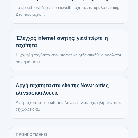
Το speed test δείχνει bandwidth, όχι πάντα ομαλό gaming.
Δες πώς ξεχω...
Έλεγχος internet κινητής: γιατί πέφτει η
ταχύτητα
Η χαμηλή ταχύτητα στο internet κινητής συνήθως οφείλεται
σε σήμα, συμ...
Αργή ταχύτητα στο site της Nova: αιτίες,
έλεγχος και λύσεις
Αν η ταχύτητα στο site της Nova φαίνεται χαμηλή, δες πώς
ξεχωρίζεις α...
ΠΡΟΗΓΟΎΜΕΝΟ