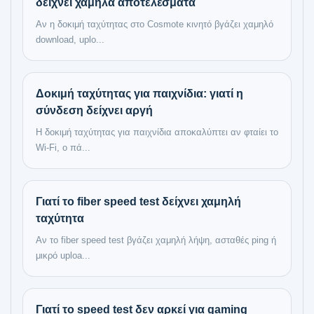
δείχνει χαμηλά αποτελέσματα
Αν η δοκιμή ταχύτητας στο Cosmote κινητό βγάζει χαμηλό
download, uplo...
Δοκιμή ταχύτητας για παιχνίδια: γιατί η
σύνδεση δείχνει αργή
Η δοκιμή ταχύτητας για παιχνίδια αποκαλύπτει αν φταίει το
Wi‑Fi, ο πά...
Γιατί το fiber speed test δείχνει χαμηλή
ταχύτητα
Αν το fiber speed test βγάζει χαμηλή λήψη, ασταθές ping ή
μικρό uploa...
Γιατί το speed test δεν αρκεί για gaming