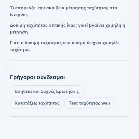
Τι επηρεάζει την ακρίβεια μέτρησης ταχύτητας στο
ίντερνετ;
Δοκιμή ταχύτητας οπτικής ίνας: γιατί βγαίνει χαμηλή η
μέτρηση
Γιατί η δοκιμή ταχύτητας στο κινητό δείχνει χαμηλές
ταχύτητες
Γρήγοροι σύνδεσμοι
Βοήθεια και Συχνές Ερωτήσεις
Κατατάξεις ταχύτητας
Test ταχύτητας web