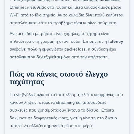
Ethernet απευθείας στο router και μετά ξαναδοκίμασε μέσω
Wi-Fi από το ίδιο σημείο. Αν το καλώδιο δίνει πολύ καλύτερα
αποτελέσματα, τότε το πρόβλημα είναι κυρίως ασύρματο.
Αν και οι δύο μετρήσεις είναι χαμηλές, το ζήτημα είναι
πιθανότερα στη γραμμή ή στον router. Επίσης, αν η
latency
ανεβαίνει πολύ ή εμφανίζεται packet loss, η σύνδεση έχει
αστάθεια που δεν εξηγείται μόνο από την απόσταση.
Πώς να κάνεις σωστό έλεγχο
ταχύτητας
Για να βγάλεις αξιόπιστο αποτέλεσμα, κλείσε εφαρμογές που
κάνουν λήψεις, σταμάτα streaming και αποσύνδεσε
συσκευές που χρησιμοποιούν έντονα το δίκτυο. Έπειτα
δοκίμασε σε διαφορετικές ώρες, γιατί η κίνηση στο δίκτυο
μπορεί να αλλάζει σημαντικά μέσα στη μέρα.