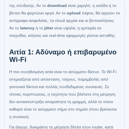
της σύνδεσης. Αν το
download
είναι χαμηλό, η σελίδα ή το
βίντεο θα φορτώνει αργά. Αν το
upload
πέφτει, θα αργούν τα
αντίγραφα ασφαλείας, τα cloud αρχεία και οι βιντεοκλήσεις.
Αν το
latency
ή το
jitter
είναι υψηλά, η εμπειρία σε
παιχνίδια, κλήσεις και real-time εφαρμογές γίνεται ασταθής.
Αιτία 1: Αδύναμο ή επιβαρυμένο
Wi-Fi
Η πιο συνηθισμένη αιτία είναι το ασύρματο δίκτυο. Το Wi-Fi
επηρεάζεται από απόσταση, τοίχους, παρεμβολές από
γειτονικά δίκτυα και πολλές συνδεδεμένες συσκευές. Σε
τέτοιες περιπτώσεις, η ταχύτητα που βλέπετε στη μέτρηση
δεν αντικατοπτρίζει απαραίτητα τη γραμμή, αλλά το πόσο
καθαρό είναι το ασύρματο σήμα στο σημείο όπου βρίσκεται
η συσκευή.
Για έλεγχο, δοκιμάστε τη μέτρηση δίπλα στον router, κατά